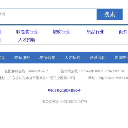
搜索
料
软包装行业
塑胶行业
纸品行业
配件
息
人才招聘
首页
—
本站服务
—
友情链接
—
人才招聘
—
联系我们
—
新闻中
全国客服热线：400-0797-682 广告招商热线：0754-88110889 18946999510
地址：广东省汕头市金平区寨头中围工业区第196号 网址：http://www.lzzxcn.co
粤ICP备2020074880号
粤公网安备 44051102001017号