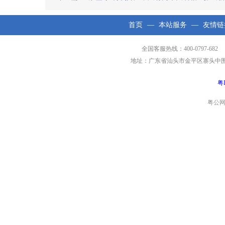
首页
—
本站服务
—
友情链
全国客服热线：400-0797-682 
地址：广东省汕头市金平区寨头中围工业区第
粤I
粤公网安